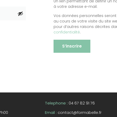
Un lien permettant de définir un
à votre adresse e-mail.
Vos données personnelles seront
au cours de votre visite du site w
pour d’autres raisons décrites d
confidentialité
.
S’inscrire
Telephone :
04 67 82 91 76
17h00
Email :
contact@formabelle.fr