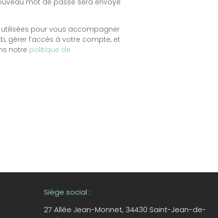
 nouveau mot de passe sera envoyé
 utilisées pour vous accompagner
eb, gérer l’accès à votre compte, et
ans notre
politique de
Siège social :
27 Allée Jean-Monnet,
34430 Saint-Jean-de-