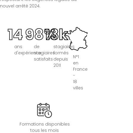
nouvel arrêté 2024.
14
98%
13k
ans
de
stagiaires
d'expérience
stagiaires
formés
N°1
satisfaits
depuis
en
2011
France
-
18
villes
Formations disponibles
tous les mois