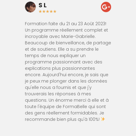
n
S L
Do
★
★
★
★
★
★
★
n avec
Formation faite du 21 au 23 Août 2023!
Formation
ne humeur
Un programme réellement complet et
toulouse 
s a fait
incroyable avec Marie-Gabrielle.
formatric
ois jours .
Beaucoup de bienveillance, de partage
dynamique
fait , très
et de soutiens. Elle a su prendre le
le tatoua
mps de
temps de nous expliquer un
manière e
et de
programme passionnant avec des
x pour
explications plus passionnantes
qu’on
encore. Aujourd'hui encore, je sais que
croché de
je peux me plonger dans les données
e ambiance
qu'elle nous a fournis et que j'y
s eu Renée
trouverais les réponses à mes
’aurais
questions. Un énorme merci à elle et à
cours .
toute l'équipe de FormaBelle qui sont
t merci
des gens réellement formidables. Je
fortement
recommande bien plus qu'à 100%!
 !!!!!