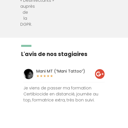
« Désinfectants »
auprès
de
la
DGPR.
L'avis de nos stagiaires
Mani MT (“Mani Tattoo”)
Div
★
★
★
★
★
★
★
igne sur
Je viens de passer ma formation
C est un 
 fortement
Certibiocide en distancié, journée au
exceptionn
a été au
top, formatrice extra, très bon suivi.
contact a
arrivée v
accueil p
et vous fa
pompon le