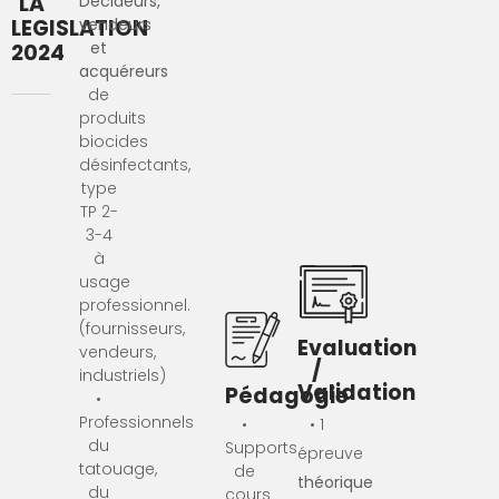
LA
Décideurs,
LEGISLATION
vendeurs
et
2024
acquéreurs
de
produits
biocides
désinfectants,
type
TP 2-
3-4
à
usage
professionnel.
(fournisseurs,
Evaluation
vendeurs,
/
industriels)
Validation
Pédagogie
•
Professionnels
•
• 1
du
Supports
épreuve
tatouage,
de
théorique
du
cours