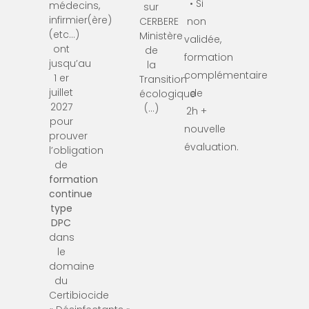
• Si
médecins,
sur
infirmier(ère)
CERBERE
non
(etc…)
Ministère
validée,
ont
de
formation
jusqu’au
la
complémentaire
1 er
Transition
juillet
de
écologique
2027
(…)
2h +
pour
nouvelle
prouver
évaluation.
l’obligation
de
formation
continue
type
DPC
dans
le
domaine
du
Certibiocide