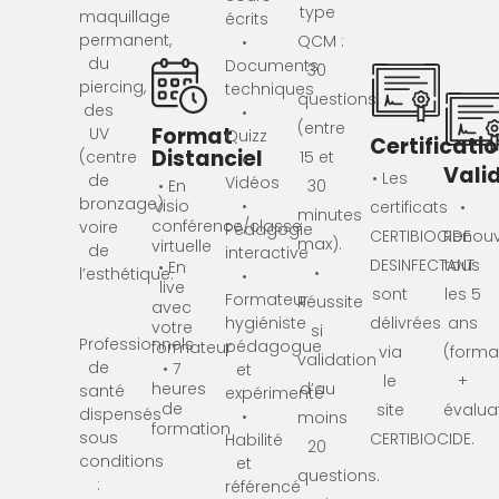
type
maquillage
écrits
permanent,
QCM :
•
du
Documents
30
piercing,
techniques
questions.
des
•
(entre
Format
UV
Quizz
Certificati
Distanciel
(centre
15 et
•
Valid
• Les
de
Vidéos
30
• En
bronzage)
•
visio
certificats
•
minutes
conférence/classe
voire
Pédagogie
CERTIBIOCIDE
Renouv
max).
virtuelle
de
interactive
DESINFECTANT
tous
• En
•
l’esthétique.
•
live
sont
les 5
Formateur
Réussite
avec
hygiéniste
délivrées
ans
votre
si
Professionnels
pédagogue
formateur
via
(forma
validation
de
• 7
et
le
+
d’au
heures
santé
expérimenté
de
site
évalua
dispensés
•
moins
formation
sous
CERTIBIOCIDE.
Habilité
20
conditions
et
questions.
:
référencé