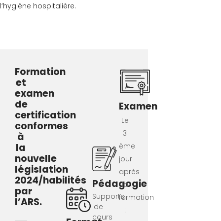
l’hygiène hospitalière.
Formation
et
examen
de
Examen
certification
Le
conformes
3
à
la
ème
nouvelle
jour
législation
après
2024/habilités
Pédagogie
la
par
Supports
formation
l’ARS.
de
:
cours