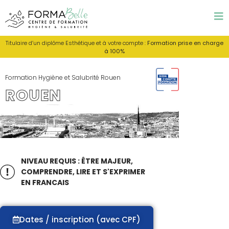
Titulaire d’un diplôme Esthétique et à votre compte :
Formation prise en charge
à 100%
Formation Hygiène et Salubrité Rouen
ROUEN
NIVEAU REQUIS : ÊTRE MAJEUR,
COMPRENDRE, LIRE ET S'EXPRIMER
EN FRANCAIS
Dates / inscription (avec CPF)