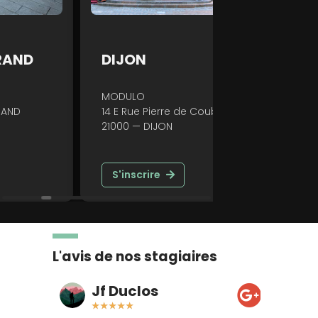
DIJON
GRENOBLE
MODULO
29 Rue Pierre 
14 E Rue Pierre de Coubertin
38000 — GREN
21000 — DIJON
S'inscrire
S'inscrire
L'avis de nos stagiaires
Jf Duclos
To
★
★
★
★
★
★
★