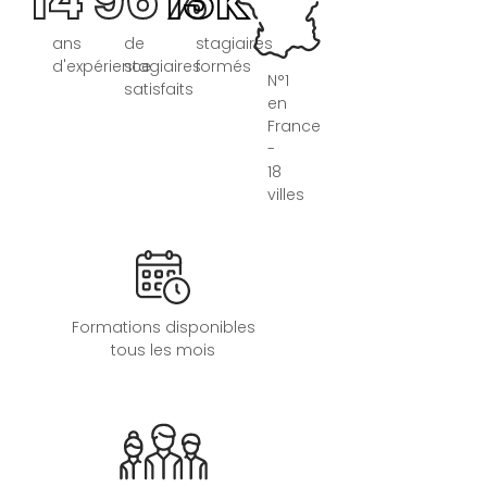
14
96%
13k
ans
de
stagiaires
d'expérience
stagiaires
formés
N°1
satisfaits
en
France
-
18
villes
Formations disponibles
tous les mois