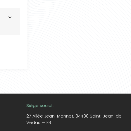
Siège social :
27 Allée Jean-Monnet,
34430 Saint-Jean-de-
Vedas — FR