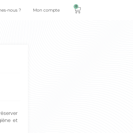
0
es-nous ?
Mon compte
réserver
iène et